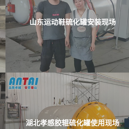
山东运动鞋硫化罐安装现场
湖北孝感胶辊硫化罐使用现场