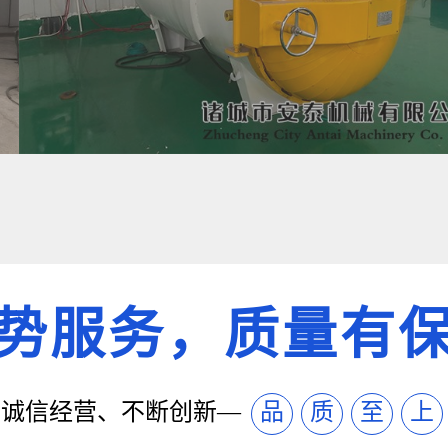
势服务，质量有
诚信经营、不断创新—
品
质
至
上