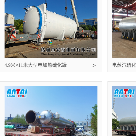
4.9米×11米大型电加热硫化罐
电蒸汽硫