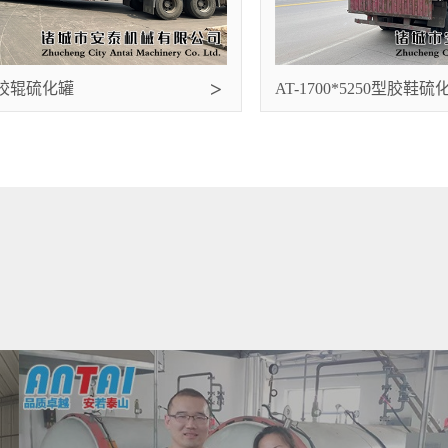
0米胶辊硫化罐
AT-1700*5250型胶鞋硫