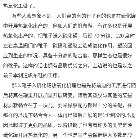
热氧化工做了。
有些人会想象不到，人们穿的有的靴子有的也是在硫化罐
中开展热氧化出产的，例如人们的帆布鞋，有许多也是开展
热氧化出产的，把靴子送入硫化罐，历经 70 分鐘、120 度时
左右高温阀门的靴子，硫磺和塑胶会造成氧化作用，塑胶回
应到生态的情况，具备十分高的黏合度。那样生态也是很好
的靴子。这样的话也拥有品质优劣之分，上边说的也是以之
前日本制造帆布鞋的工序。
那么靴子入硫化罐热氧化机理也是先将前边的工序进行随
后将其在罐里开展加温开展转变，随后其塑胶与其他的某些
材质就黏合在了一块儿，列举橡胶配方都是十分的关键，在
那样的坏境下黏合合为一体再出罐后开展的是1个制冷的坏境
因此超过了更强的品质。现阶段靴子也有着许多的类型是须
硫化罐开展热氧化的，另一个也是某些劳保鞋绝大多数是应