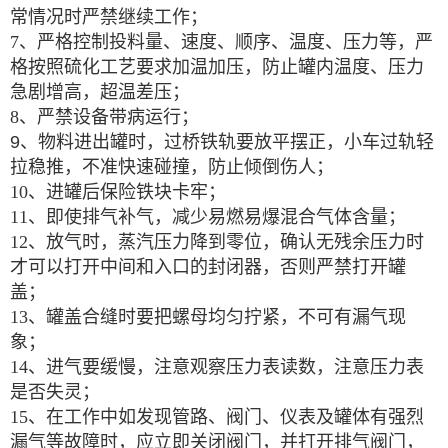
常情况时严禁继续工作；
7、严格控制投料量、速度、顺序、温度、压力等，严
格按照硫化工艺要求加温加压，防止罐内温度、压力
急剧增高，超温差压；
8、严禁设备带病运行；
9、
物料进出罐时，过桥铁轨要放平摆正，小车过轨轻
拉稳推，不准快速碰撞，防止倾倒伤人；
10、进罐后保险铁块卡牢；
11、即使排气补气，减少易燃易爆混合气体含量；
12、放气时，蒸汽压力降到零位，确认无残余压力时
才可以打开中间和入口的封闭器，否则严禁打开罐
盖；
13、罐盖合缝时要把螺母均匀拧紧，不可有漏气现
象；
14、进气要缓慢，注意观察压力表读数，注意压力表
是否失灵；
15、在工作中如发现管路、阀门、仪表及罐体有强烈
漏气等故障时，应立即关闭阀门，并打开排气阀门，